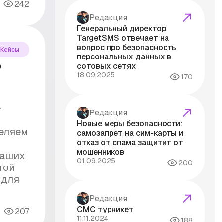
242
Редакция
Генеральный директор
TargetSMS отвечает на
вопрос про безопасность
Кейсы
персональных данных в
о
сотовых сетях
18.09.2025
170
-
Редакция
Новые меры безопасности:
деляем
самозапрет на сим-карты и
отказ от спама защитит от
мошенников
наших
01.09.2025
200
той
 для
Редакция
СМС турникет
207
11.11.2024
188