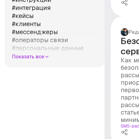
#интеграция
#кейсы
#клиенты
#мессенджеры
Ред
Без
#операторы связи
#персональные данные
сер
#правила
Показать все
Как м
#продажи
безоп
#рассылка
рассы
#реклама
приор
#рынок
перво
#стоимость
партн
#суд
рассы
стать
#уведомления
миним
SMS-рас