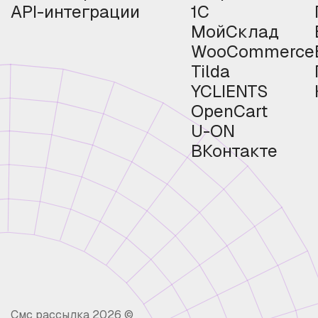
API-интеграции
1С
МойСклад
WooCommerce
Tilda
YCLIENTS
OpenCart
U-ON
ВКонтакте
Смс рассылка 2026 ©