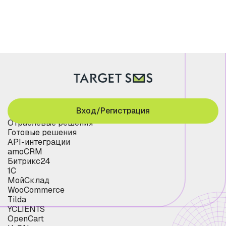
Вход/Регистрация
Отраслевые решения
Готовые решения
API-интеграции
amoCRM
Битрикс24
1С
МойСклад
WooCommerce
Tilda
YCLIENTS
OpenCart