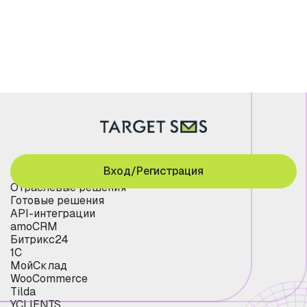
Вход/Регистрация
Отраслевые решения
Готовые решения
API-интеграции
amoCRM
Битрикс24
1С
МойСклад
WooCommerce
Tilda
YCLIENTS