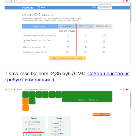
7. sms-rassilka.com: 2,35 руб./СМС.
Совершенство не
требует изменений
:)