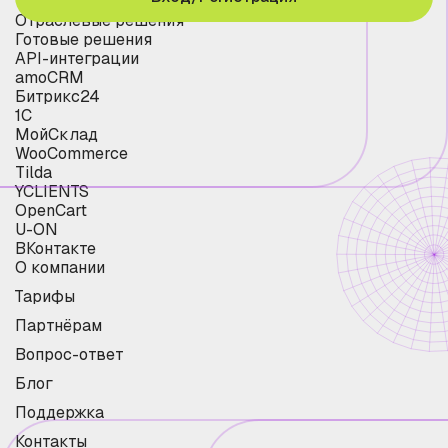
Отраслевые решения
Готовые решения
API-интеграции
amoCRM
Битрикс24
1С
МойСклад
WooCommerce
Tilda
YCLIENTS
OpenCart
U-ON
ВКонтакте
О компании
Тарифы
Партнёрам
Вопрос-ответ
Блог
Поддержка
Контакты