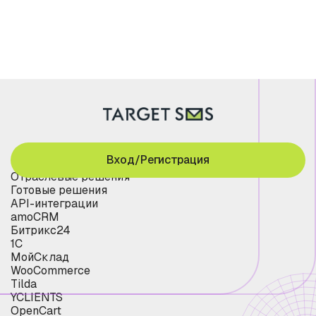
Вход/Регистрация
Отраслевые решения
Готовые решения
API-интеграции
amoCRM
Битрикс24
1С
МойСклад
WooCommerce
Tilda
YCLIENTS
OpenCart