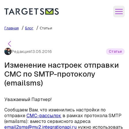
/
/
Главная
Блог
Статьи
Редакция
13.05.2016
Статьи
Изменение настроек отправки
СМС по SMTP-протоколу
(emailsms)
Уважаемый Партнер!
Сообщаем Вам, что изменились настройки по
отправке
СМС-рассылок
в рамках протокола SMTP
(emailsms): вместо сервисного адреса
email2sms@my2.integrationapi.ru
нужно использовать