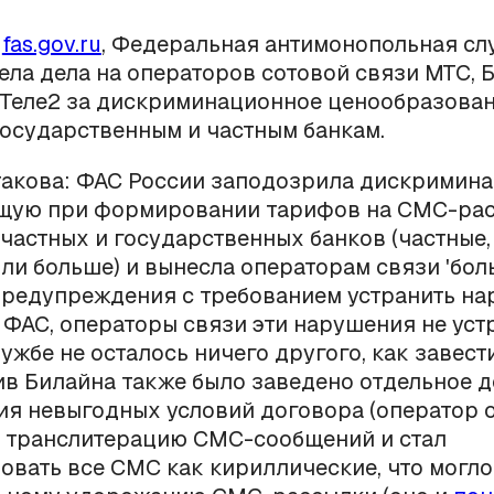
м
fas.gov.ru
, Федеральная антимонопольная сл
ела дела на операторов сотовой связи МТС, 
 Теле2 за дискриминационное ценообразова
осударственным и частным банкам.
 такова: ФАС России заподозрила дискримин
щую при формировании тарифов на СМС-рас
частных и государственных банков (частные,
или больше) и вынесла операторам связи 'бо
предупреждения с требованием устранить на
ФАС, операторы связи эти нарушения не уст
ужбе не осталось ничего другого, как завест
ив Билайна также было заведено отдельное д
я невыгодных условий договора (оператор 
 транслитерацию СМС-сообщений и стал
вать все СМС как кириллические, что могло