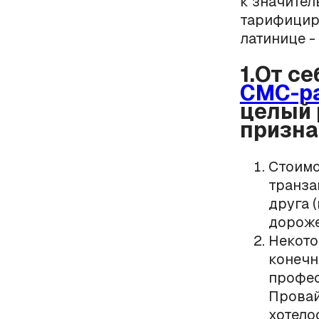
к значите
тарифициру
латинице -
1.От с
СМС-р
целый 
призна
Стоимо
транза
друга 
дороже
Некото
конечн
профес
Провай
хотелос