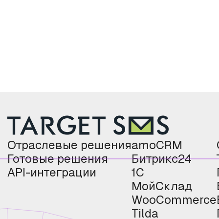
Отраслевые решения
amoCRM
Готовые решения
Битрикс24
API-интеграции
1С
МойСклад
WooCommerce
Tilda