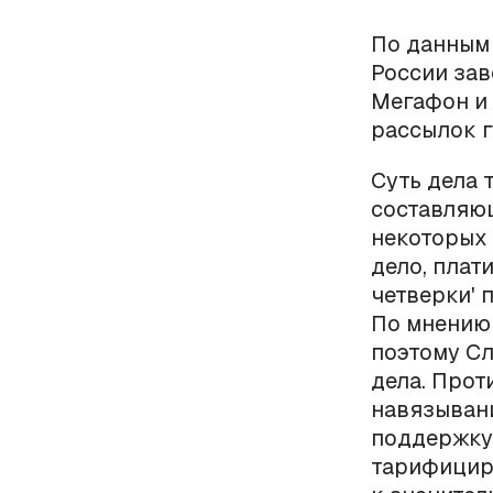
По данны
России зав
Мегафон и
рассылок г
Суть дела
составляю
некоторых 
дело, плат
четверки' 
По мнению 
поэтому Сл
дела. Прот
навязывани
поддержку
тарифициро