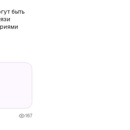
гут быть
вязи
ориями
167