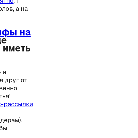
ятно
, 1
лов, а на
ифы на
ще
 иметь
 и
я друг от
твенно
тья'
-рассылки
дерам).
 бы