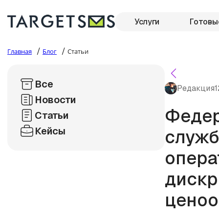
Услуги
Готовы
/
/
Главная
Блог
Статьи
Все
Редакция
1
Новости
Федер
Статьи
Кейсы
служб
опера
дискр
ценоо