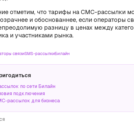
ие отметим, что тарифы на СМС-рассылки мо
озрачнее и обоснованнее, если операторы с
епреодолимую разницу в ценах между катег
ка и участниками рынка.
аторы связи
SMS-рассылки
Билайн
ригодиться
ассылок по сети Билайн
ловия подключения
С-рассылок для бизнеса
ся