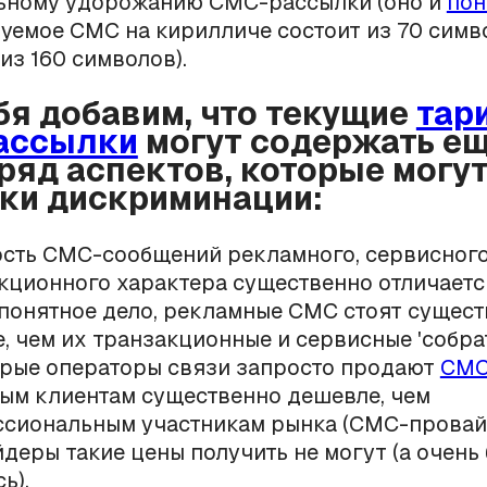
льному удорожанию СМС-рассылки (оно и
пон
емое СМС на кирилличе состоит из 70 симво
 из 160 символов).
ебя добавим, что текущие
тар
ассылки
могут содержать е
ряд аспектов, которые могут
ки дискриминации:
сть СМС-сообщений рекламного, сервисного
кционного характера существенно отличаетс
(понятное дело, рекламные СМС стоят сущес
, чем их транзакционные и сервисные 'собра
рые операторы связи запросто продают
СМС
ым клиентам существенно дешевле, чем
сиональным участникам рынка (СМС-провай
деры такие цены получить не могут (а очень
ь).