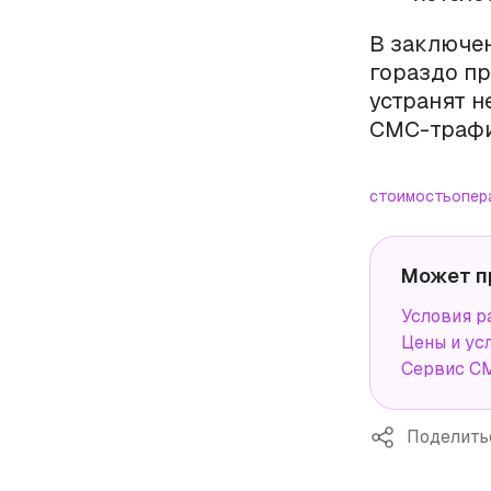
В заключен
гораздо пр
устранят н
СМС-трафи
стоимость
опер
Может п
Условия р
Цены и ус
Сервис СМ
Поделить