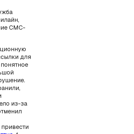
ужба
Билайн,
ние СМС-
ационную
сылки для
 понятное
льшой
рушение.
ранили,
и
ело из-за
отменил
 привести