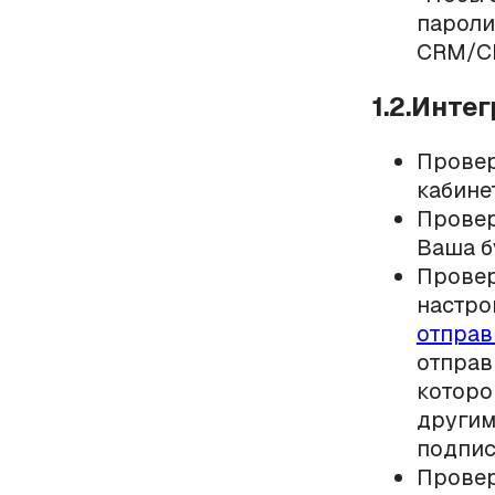
пароли
CRM/CM
1.2.Инте
Провер
кабине
Провер
Ваша б
Провер
настро
отправ
отправ
которо
другим
подписи
Провер