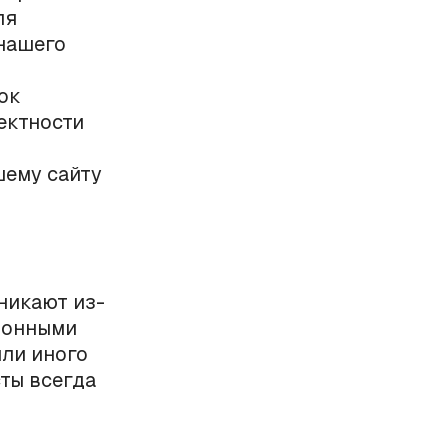
ля
 нашего
ок
ректности
шему сайту
никают из-
ционными
или иного
ты всегда