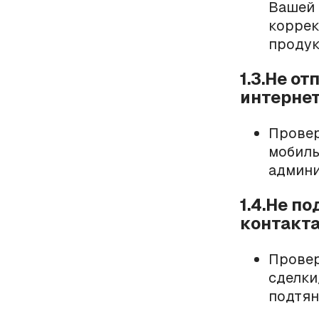
Вашей 
коррек
проду
1.3.Не о
интернет
Проверь
мобил
админи
1.4.Не п
контакт
Провер
сделки
подтян