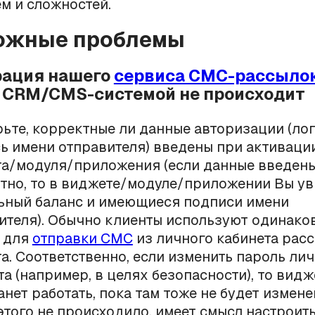
м и сложностей.
можные проблемы
грация нашего
сервиса СМС-рассыло
й CRM/CMS-системой не происходит
ьте, корректные ли данные авторизации (лог
ь имени отправителя) введены при активаци
а/модуля/приложения (если данные введен
тно, то в виджете/модуле/приложении Вы у
ьный баланс и имеющиеся подписи имени
ителя). Обычно клиенты используют одинако
 для
отправки СМС
из личного кабинета расс
а. Соответственно, если изменить пароль ли
та (например, в целях безопасности), то видж
анет работать, пока там тоже не будет измене
этого не происходило, имеет смысл настроит