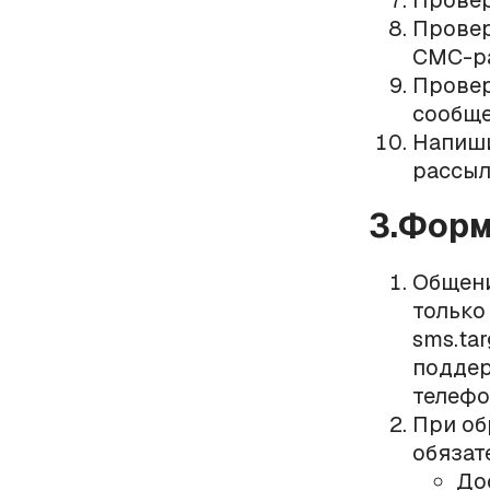
Провер
Провер
СМС-р
Провер
сообще
Напиш
рассыл
3.Форм
Общени
только
sms.tar
поддер
телефо
При об
обязат
До