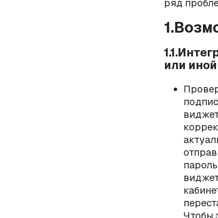
ряд пробле
1.Воз
1.1.Инте
или ино
Провер
подпис
виджет
коррек
актуал
отправ
пароль
виджет
кабине
перест
Чтобы 