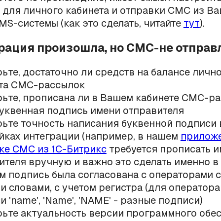
 для личного кабинета и отправки СМС из В
S-системы (как это сделать, читайте
тут
).
грация произошла, но СМС-не отпра
ьте, достаточно ли средств на балансе личн
та СМС-рассылок
ьте, прописана ли в Вашем кабинете СМС-р
уквенная подпись имени отправителя
ьте точность написания буквенной подписи 
йках интеграции (например, в нашем
приложе
ке СМС из 1С-Битрикс
требуется прописать и
ителя вручную и важно это сделать именно в 
м подпись была согласована с операторами с
и словами, с учетом регистра (для оператора
 'name', 'Name', 'NAME' - разные подписи)
ьте актуальность версии программного обе