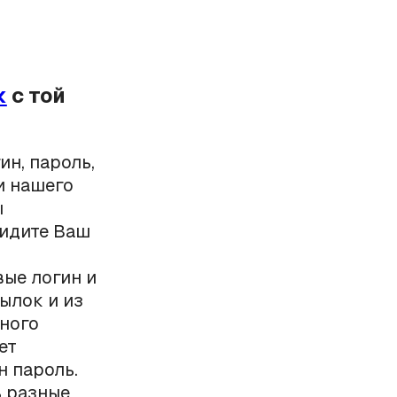
к
с той
ин, пароль,
и нашего
ы
видите Ваш
вые логин и
ылок и из
чного
ет
н пароль.
ь разные