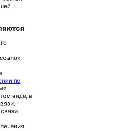
ашей
вляются
ого
ассылок
в
нии по
мя
том виде, в
вязи,
 связи
спечения