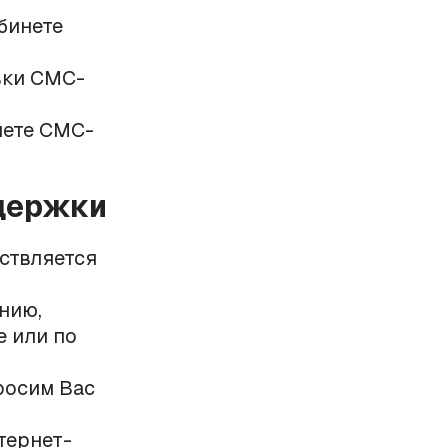
бинете
вки СМС-
нете СМС-
держки
ствляется
ению,
е или по
росим Вас
тернет-