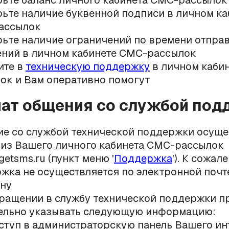
ьте баланс личного кабинета СМС-рассылок
ьте наличие буквенной подписи в личном ка
ассылок
ьте наличие ограничений по времени отпра
ний в личном кабинете СМС-рассылок
ите в
техническую поддержку
в личном каби
ок и Вам оперативно помогут
ат общения со службой под
е со службой технической поддержки осуще
 из Вашего личного кабинета СМС-рассылок
getsms.ru (пункт меню '
Поддержка
'). К сожал
жка не осуществляется по электронной почт
ну
ращении в службу технической поддержки п
ельно указывать следующую информацию:
ступ в администраторскую панель Вашего ин