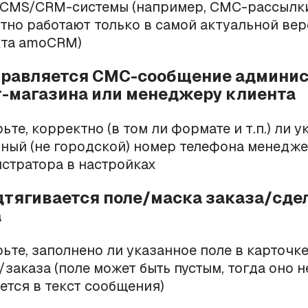
CMS/CRM-системы (например, СМС-рассылк
тно работают только в самой актуальной ве
кта amoCRM)
тправляется СМС-сообщение админи
-магазина или менеджеру клиента
те, корректно (в том ли формате и т.п.) ли у
ьный
(не городской) номер телефона менедже
стратора в настройках
одтягивается поле/маска заказа/сде
а
ьте, заполнено ли указанное поле в карточке
/заказа (поле может быть пустым, тогда оно н
ется в текст сообщения)