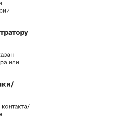
и
рсии
стратору
казан
ра или
лки/
 контакта/
е