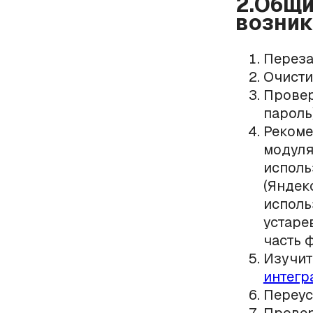
2.Общи
возник
Переза
Очисти
Провер
пароль
Рекоме
модуля
исполь
(Яндек
исполь
устаре
часть 
Изучит
интегр
Переус