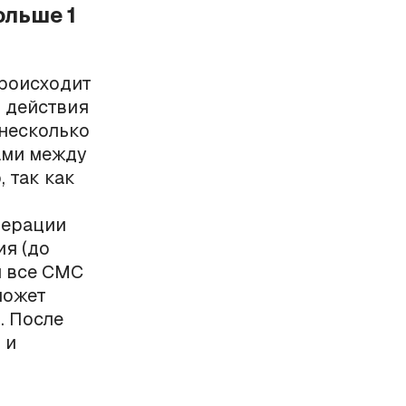
ольше 1
происходит
ы действия
 несколько
ами между
, так как
дерации
ия (до
я все СМС
может
. После
 и