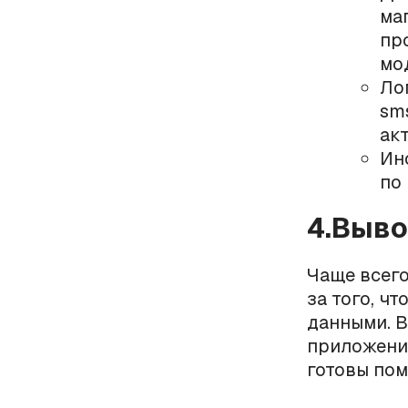
маг
пр
мо
Ло
sm
ак
Ин
по
4.Выв
Чаще всего
за того, ч
данными. В
приложения
готовы пом