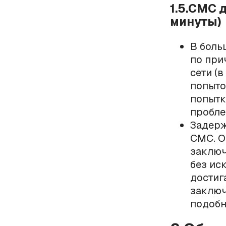
1.5.СМС 
минуты)
В боль
по при
сети (
попыто
попытк
пробле
Задерж
СМС. О
заключ
без ис
достиг
заключ
подобн