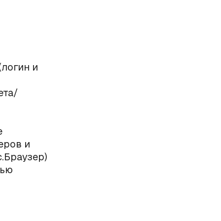
логин и
ета/
е
еров и
.Браузер)
тью