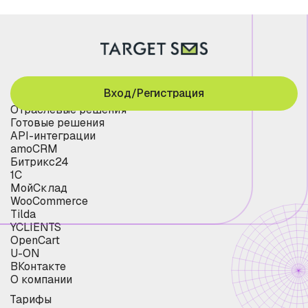
Вход/Регистрация
Отраслевые решения
Готовые решения
API-интеграции
amoCRM
Битрикс24
1С
МойСклад
WooCommerce
Tilda
YCLIENTS
OpenCart
U-ON
ВКонтакте
О компании
Тарифы