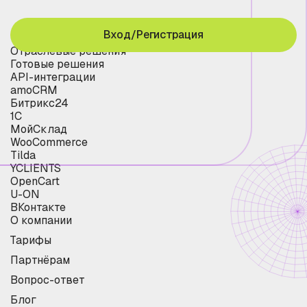
Вход/Регистрация
Отраслевые решения
Готовые решения
API-интеграции
amoCRM
Битрикс24
1С
МойСклад
WooCommerce
Tilda
YCLIENTS
OpenCart
U-ON
ВКонтакте
О компании
Тарифы
Партнёрам
Вопрос-ответ
Блог