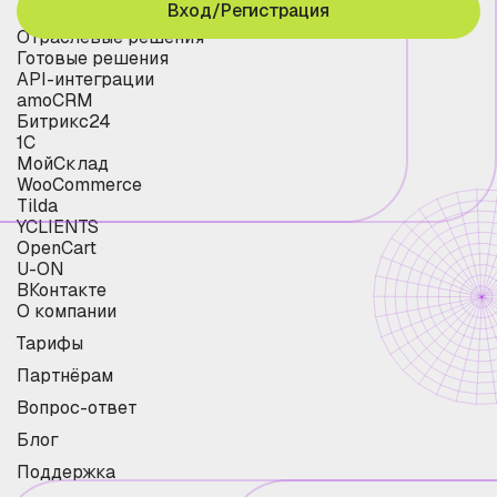
Вход/Регистрация
Отраслевые решения
Готовые решения
API-интеграции
amoCRM
Битрикс24
1С
МойСклад
WooCommerce
Tilda
YCLIENTS
OpenCart
U-ON
ВКонтакте
О компании
Тарифы
Партнёрам
Вопрос-ответ
Блог
Поддержка