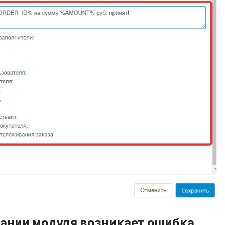
овании модуля возникает ошибка