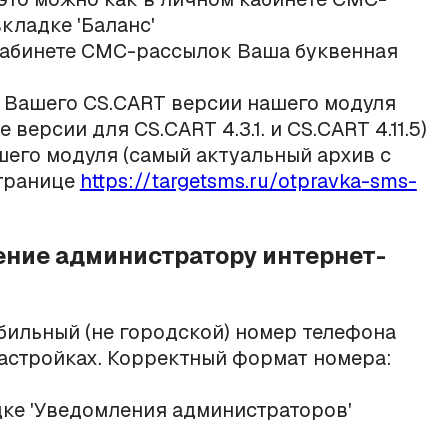
вкладке 'Баланс'
кабинете СМС-рассылок Ваша буквенная
я Вашего CS.CART версии нашего модуля
версии для CS.CART 4.3.1. и CS.CART 4.11.5)
его модуля (самый актуальный архив с
странице
https://targetsms.ru/otpravka-sms-
ение администратору интернет-
бильный
(не городской) номер телефона
астройках. Корректный формат номера:
дке 'Уведомления администраторов'