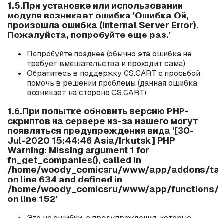
1.5.При установке или использовании
модуля возникает ошибка 'Ошибка Ой,
произошла ошибка (Internal Server Error).
Пожалуйста, попробуйте еще раз.'
Попробуйте позднее (обычно эта ошибка не
требует вмешательства и проходит сама)
Обратитесь в поддержку CS.CART с просьбой
помочь в решении проблемы (данная ошибка
возникает на стороне CS.CART)
1.6.При попытке обновить версию PHP-
скриптов на сервере из-за нашего могут
появляться предупреждения вида '[30-
Jul-2020 15:44:46 Asia/Irkutsk] PHP
Warning: Missing argument 1 for
fn_get_companies(), called in
/home/woody_comicsru/www/app/addons/ta
on line 634 and defined in
/home/woody_comicsru/www/app/functions/
on line 152'
Это не ошибки, а предупреждения, которые