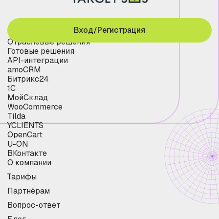
Вход/Регистрация
Отраслевые решения
Готовые решения
API-интеграции
amoCRM
Битрикс24
1С
МойСклад
WooCommerce
Tilda
YCLIENTS
OpenCart
U-ON
ВКонтакте
О компании
Тарифы
Партнёрам
Вопрос-ответ