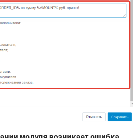
овании модуля возникает ошибка