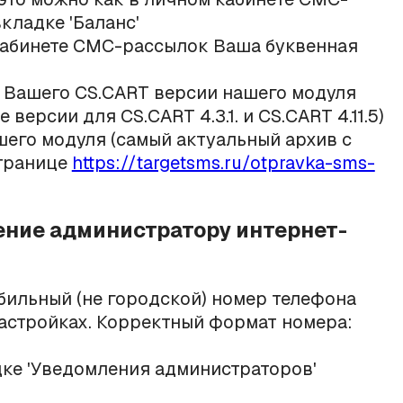
вкладке 'Баланс'
кабинете СМС-рассылок Ваша буквенная
я Вашего CS.CART версии нашего модуля
версии для CS.CART 4.3.1. и CS.CART 4.11.5)
его модуля (самый актуальный архив с
странице
https://targetsms.ru/otpravka-sms-
ение администратору интернет-
бильный
(не городской) номер телефона
астройках. Корректный формат номера:
дке 'Уведомления администраторов'