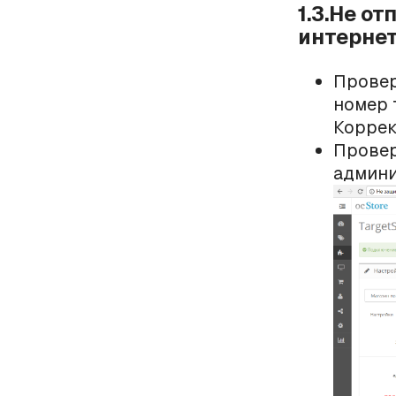
1.3.Не о
интерне
Провер
номер 
Коррек
Провер
админи