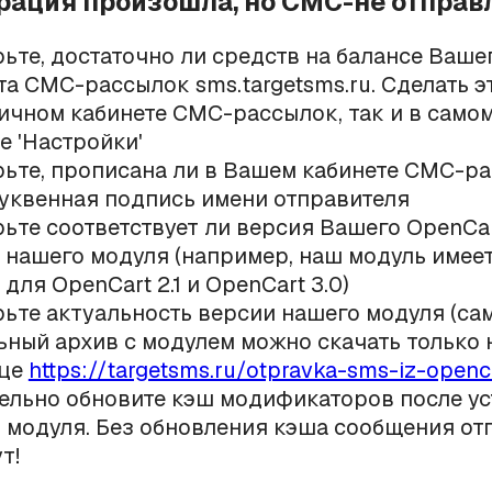
грация произошла, но СМС-не отпра
ьте, достаточно ли средств на балансе Ваше
та СМС-рассылок sms.targetsms.ru. Сделать 
личном кабинете СМС-рассылок, так и в само
е 'Настройки'
ьте, прописана ли в Вашем кабинете СМС-р
уквенная подпись имени отправителя
ьте соответствует ли версия Вашего OpenCar
 нашего модуля (например, наш модуль имее
для OpenCart 2.1 и OpenCart 3.0)
ьте актуальность версии нашего модуля (са
ьный архив с модулем можно скачать только 
ице
https://targetsms.ru/otpravka-sms-iz-openc
ельно обновите кэш модификаторов после у
 модуля. Без обновления кэша сообщения от
т!