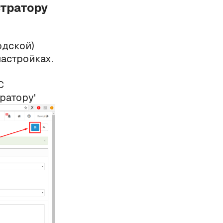
стратору
одской)
астройках.
С
ратору'