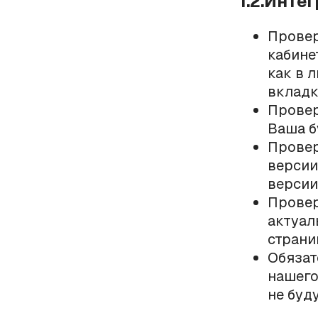
1.2.Инте
Провер
кабине
как в 
вкладк
Провер
Ваша б
Провер
версии
версии 
Провер
актуал
стран
Обязат
нашего
не буду