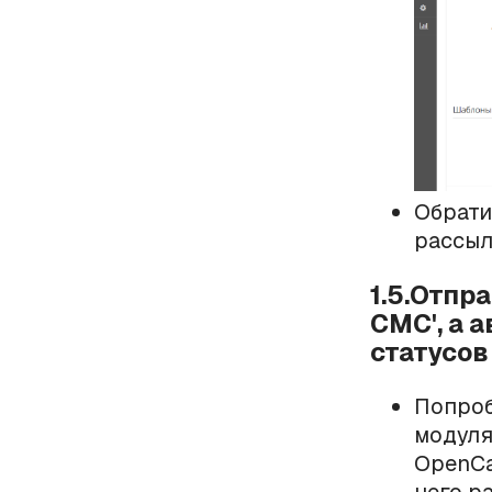
Обрати
рассыло
1.5.Отпр
СМС', а 
статусов
Попроб
модуля
OpenCar