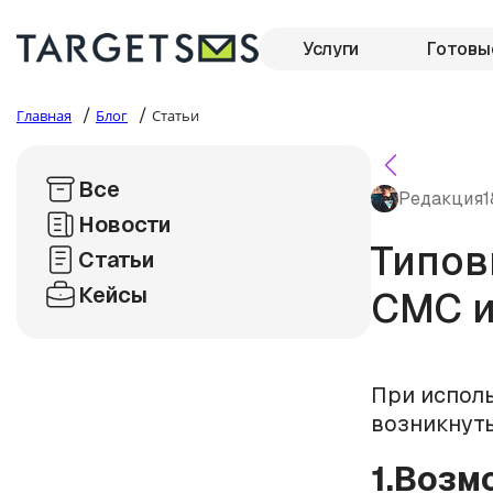
Услуги
Готовы
/
/
Главная
Блог
Статьи
Все
Редакция
1
Новости
Типов
Статьи
Кейсы
СМС и
При испол
возникнуть
1.Воз