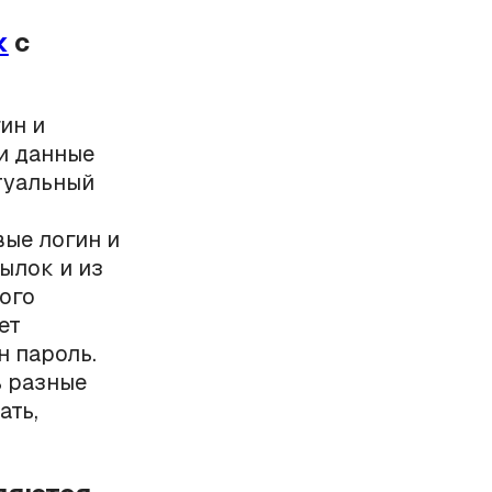
к
с
ин и
и данные
туальный
вые логин и
ылок и из
ного
ет
н пароль.
ь разные
ать,