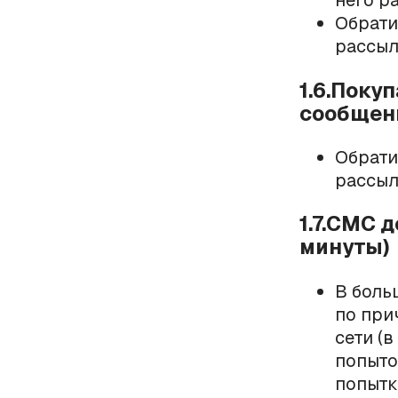
него ра
Обрати
рассыло
1.6.Поку
сообщени
Обрати
рассыло
1.7.СМС 
минуты)
В боль
по при
сети (
попыто
попытк