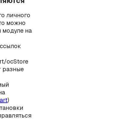
вляются
го личного
это можно
м модуле на
ассылок
t/ocStore
т разные
мый
на
art
)
становки
правляться