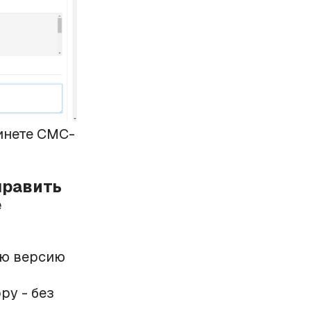
инете СМС-
править
е
ую версию
py - без