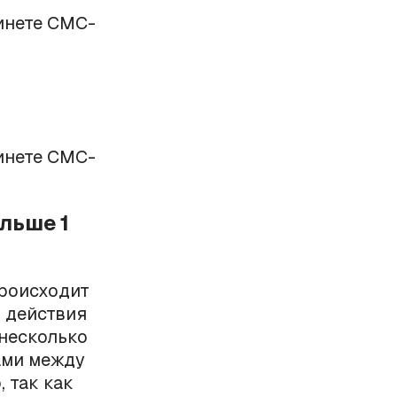
инете СМС-
инете СМС-
ольше 1
происходит
ы действия
 несколько
ами между
, так как