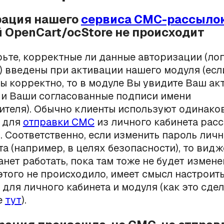
грация нашего
сервиса СМС-рассыло
 OpenCart/ocStore не происходит
ьте, корректные ли данные авторизации (лог
) введены при активации нашего модуля (есл
ы корректно, то в модуле Вы увидите Ваш ак
 и Ваши согласованные подписи имени
ителя). Обычно клиенты используют одинако
 для
отправки СМС
из личного кабинета расс
. Соответственно, если изменить пароль лич
та (например, в целях безопасности), то видж
анет работать, пока там тоже не будет измене
этого не происходило, имеет смысл настроит
 для личного кабинета и модуля (как это сдел
е
тут
).