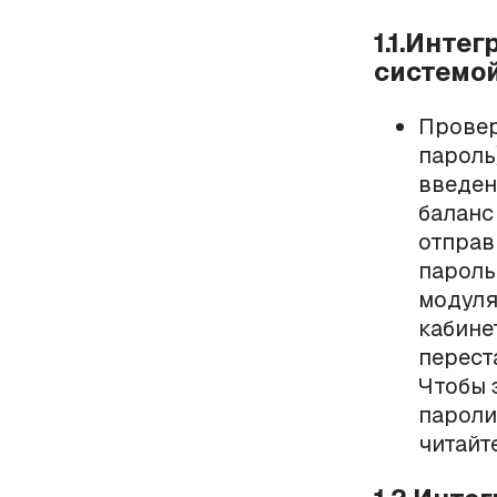
1.1.Инте
системой
Провер
пароль
введен
баланс
отправ
пароль
модуля
кабине
перест
Чтобы 
пароли
читайт