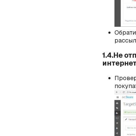
Обрати
рассыло
1.4.Не о
интерне
Провер
покупа