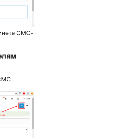
инете СМС-
елям
 СМС