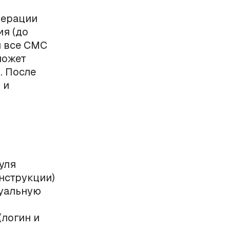
дерации
ия (до
я все СМС
может
. После
 и
уля
нструкции)
туальную
логин и