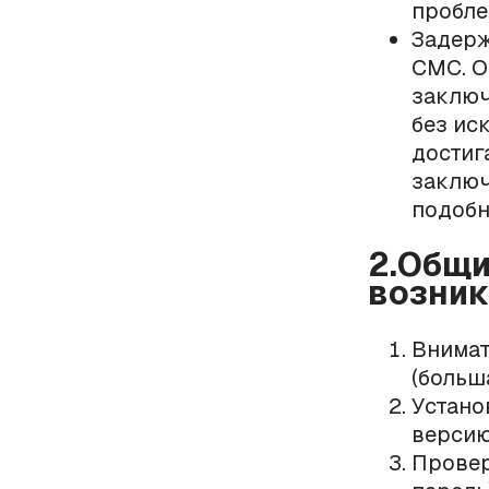
пробле
Задерж
СМС. О
заключ
без ис
достиг
заключ
подобн
2.Общи
возник
Внимат
(больш
Устано
верси
Провер