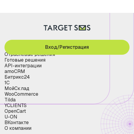
Вход/Регистрация
Отраслевые решения
Готовые решения
API-интеграции
amoCRM
Битрикс24
1С
МойСклад
WooCommerce
Tilda
YCLIENTS
OpenCart
U-ON
ВКонтакте
О компании