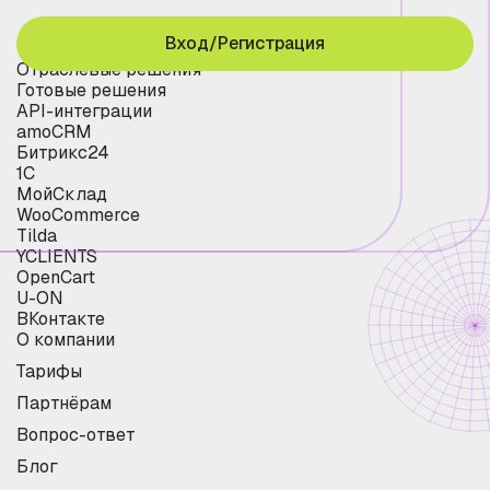
Вход/Регистрация
Отраслевые решения
Готовые решения
API-интеграции
amoCRM
Битрикс24
1С
МойСклад
WooCommerce
Tilda
YCLIENTS
OpenCart
U-ON
ВКонтакте
О компании
Тарифы
Партнёрам
Вопрос-ответ
Блог