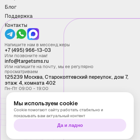
Блог
Поддержка
Контакты
Напишите нам в мессенджеры
+7 (495) 966-13-03
Или позвоните нам!
info@targetsms.ru
Или напишите на почту, мы ее регулярно
просматриваем
125239 Москва, Старокоптевский переулок, дом 7,
этаж 4, комната 402
Пн-Пт 09:00 - 19:00
Мы используем cookie
Смс рассылка 2026 ©
Cookie помогают сайту работать стабильно и
Запрещено копирование материалов сайта без
показывать вам актуальный контент
письменного разрешения ООО "Таргет Телеком"
Да и ладно
Политика конфиденциальности
Технологии Stranke