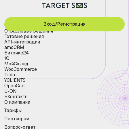
Вход/Регистрация
Отраслевые решения
Готовые решения
API-интеграции
amoCRM
Битрикс24
1С
МойСклад
WooCommerce
Tilda
YCLIENTS
OpenCart
U-ON
ВКонтакте
О компании
Тарифы
Партнёрам
Вопрос-ответ