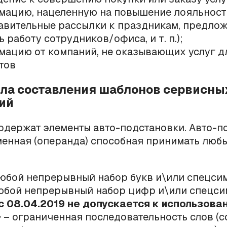
ацию, нацеленную на повышение лояльност
авительные рассылки к праздникам, предло
 работу сотрудников/офиса, и т. п.);
ацию от компаний, не оказывающих услуг д
нтов
ила составления шаблонов сервисны
ий
держат элементы авто-подстановки. Авто-п
менная (операнда) способная принимать люб
юбой непрерывный набор букв и\или спецси
юбой непрерывный набор цифр и\или спецси
с 08.04.2019 не допускается к использова
} – ограниченная последовательность слов (