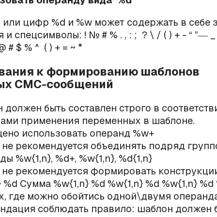
зовать операнду вида %d
 или цифр %d и %w может содержать в себе 
спецсимволы: ! № # % . , : ; ? \ / ( ) + - “ ”― _ ' '
! @ # $ % ^ ( ) + = ~ *
ования к формированию шаблонов
ых СМС-сообщений
 должен быть составлен строго в соответств
ами применения переменных в шаблоне.
ено использовать операнд %w+
 не рекомендуется объединять подряд груп
ы %w{1,n}, %d+, %w{1,n}, %d{1,n}
 не рекомендуется формировать конструкции
} %d Сумма %w{1,n} %d %w{1,n} %d %w{1,n} %d
х, где можно обойтись одной\двумя операнд
ндация соблюдать правило: шаблон должен 