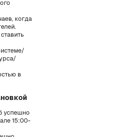
ого
аев, когда
елей.
ставить
системе/
урса/
остью в
ановкой
уб успешно
але 15:00-
пешно