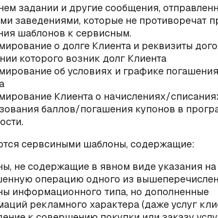
ем задании и другие сообщения, отправлен
ми заведениями, которые не противоречат 
ния шаблонов к сервисным.
ирование о долге Клиента и реквизиты дого
нии которого возник долг Клиента
ирование об условиях и графике погашения
а
ирование Клиента о начислениях/списания
зования баллов/погашения купонов в прогр
ости.
ются сервсиными шаблоны, содержащие:
ы, не содержащие в явном виде указания на
енную операцию одного из вышеперечислен
ы информационного типа, но дополненные
аций рекламного характера (даже услуг клие
ение к совершению покупки или заказу услу