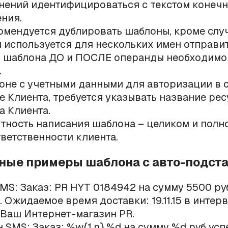
нений идентифицироваться с текстом конечн
ния.
омендуется дублировать шаблоны, кроме случ
 используется для нескольких имен отправит
 шаблона ДО и ПОСЛЕ операнды необходимо 
.
оне с учетными данными для авторизации в 
е Клиента, требуется указывать название рес
а Клиента.
тность написания шаблона – целиком и полн
тветственности клиента.
вные примеры шаблона с авто-подст
SMS: Заказ: PR HYT 0184942 на сумму 5500 р
 Ожидаемое время доставки: 19.11.15 в интерв
 Ваш Интернет-магазин PR.
 SMS: Заказ: %w{1,n} %d на сумму %d руб ус