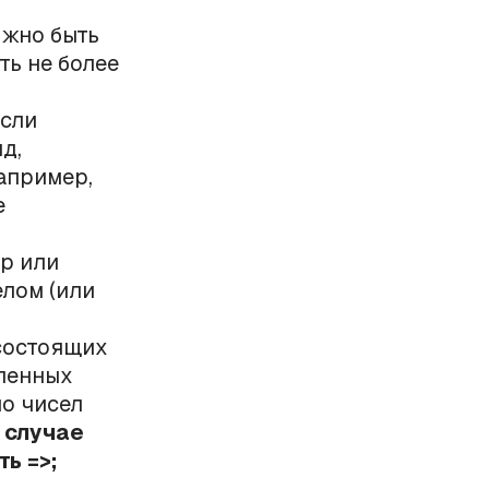
лжно быть
ыть не более
Если
д,
апример,
е
р или
лом (или
(состоящих
еленных
ло чисел
 В случае
ть =>;