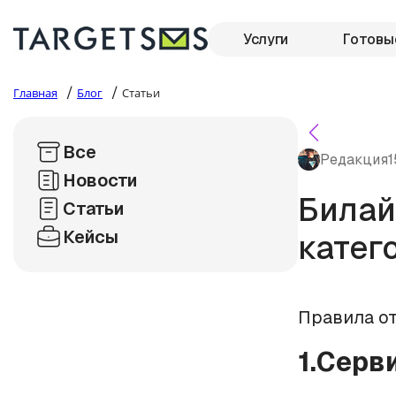
Услуги
Готовы
/
/
Главная
Блог
Статьи
Все
Редакция
1
Новости
Билай
Статьи
Кейсы
катег
Правила о
1.Серв