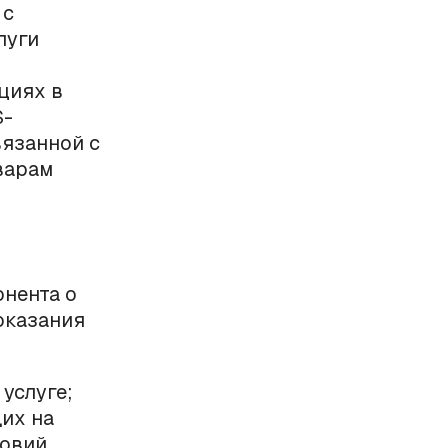
 c
луги
циях в
S-
язанной с
варам
нента о
 оказания
 услуге;
их на
ловий