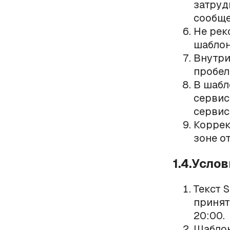
затруд
сообще
Не рек
шаблон
Внутри
пробел
В шабл
сервис
сервис
Коррек
зоне о
1.4.Усло
Текст 
принят.
20:00.
Шаблон