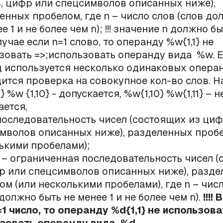
в, цифр или спецсимволов описанных ниже),
енных пробелом, где n – число слов (слов до
е 1 и не более чем n); !!! значение n должно б
лучае если n=1 слово, то операнду %w{1,1} не
зовать =>;использовать операнду вида %w. 
 используется несколько одинаковых операн
ится проверка на совокупное кол-во слов. Н
} %w {1,10} - допускается, %w{1,10} %w{1,11} – н
ается,
последовательность чисел (состоящих из циф
мволов описанных ниже), разделенных пробе
ькими пробелами);
} – ограниченная последовательность чисел 
р или спецсимволов описанных ниже), разд
ом (или несколькими пробелами), где n – чис
должно быть не менее 1 и не более чем n).
!!!!
=1 число, то операнду %d{1,1} не использова