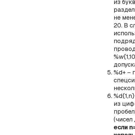
из бук
раздел
не мене
20. В с
исполь
подряд
провод
%w{1,10
допуск
%d+ – 
спецси
нескол
%d{1,n
из циф
пробел
(чисел 
если n