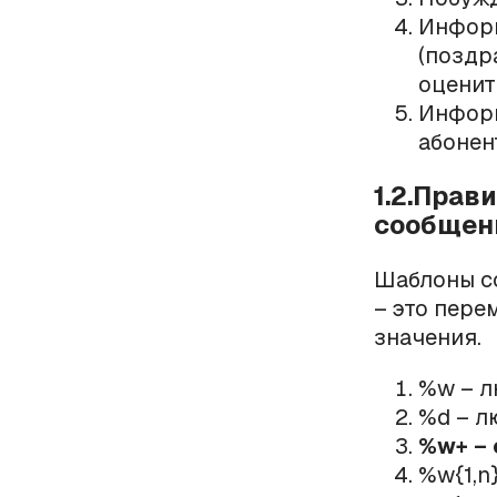
Информ
(поздр
оценить
Информ
абоне
1.2.Прав
сообщен
Шаблоны со
– это пере
значения.
%w – л
%d – л
%w+ – 
%w{1,n