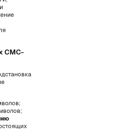
и
жение
ля
х СМС-
одстановка
ые
мволов;
мволов;
нию
состоящих