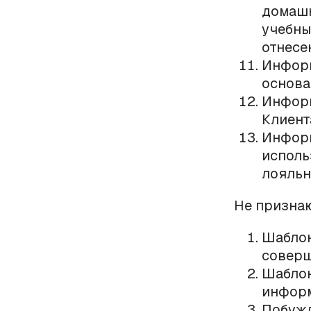
домашн
учебны
отнесе
Информ
основа
Информ
Клиент
Информ
исполь
лояльн
Не призна
Шаблон
соверш
Шаблон
информ
Побужд