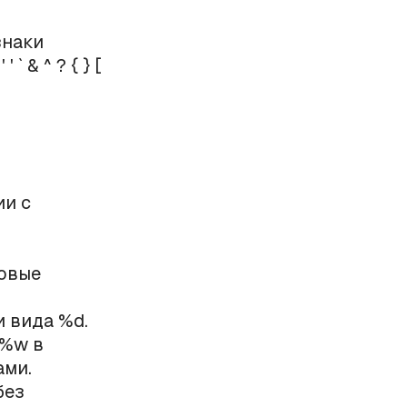
знаки
 ` & ^ ? { } [
ии с
повые
 вида %d.
 %w в
ами.
без