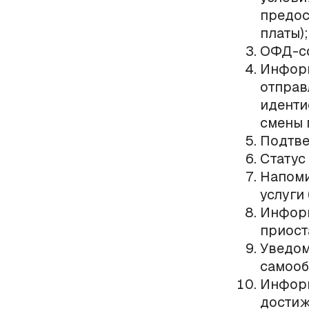
предос
платы);
ОФД-с
Информ
отправ
иденти
смены 
Подтве
Статус
Напоми
услуги
Информ
приост
Уведом
самооб
Информ
достиж