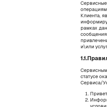
Сервисные 
операциям
Клиента, я
информиру
рамках дан
сообщения
привлечен
и\или услу
1.1.Прав
Сервисным
статусе ок
Сервиса/Ус
Привет
Информ
услови