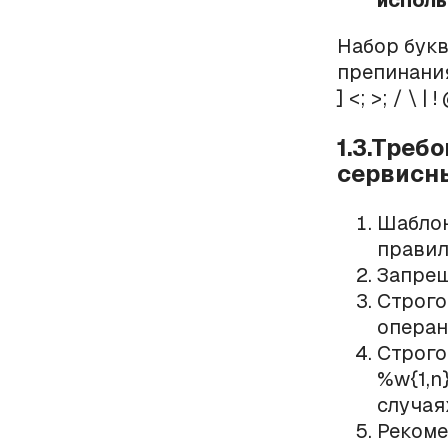
исполь
Набор букв
препинания и 
] <; >; / \ | 
1.3.Треб
сервисн
Шаблон
правил
Запрещ
Строго
операнд
Строго
%w{1,n
случая
Рекоме