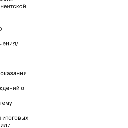
онентской
р
ачения/
 оказания
ждений о
тему
и итоговых
 или