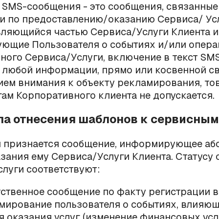
SMS-сообщения - это сообщения, связанные
и по предоставлению/оказанию Сервиса/ Ус
вляющийся частью Сервиса/Услуги Клиента и
ющие Пользователя о событиях и/или опера
ного Сервиса/Услуги, включение в текст SM
 любой информации, прямо или косвенной св
ием внимания к объекту рекламирования, то
гам Корпоративного клиента не допускается.
ила отнесения шаблонов к сервисным
 признается сообщение, информирующее або
азания ему Сервиса/Услуги Клиента. Статусу
луги соответствуют:
ственное сообщение по факту регистрации в
ирование пользователя о событиях, влияющ
я оказания услуг (изменение финансовых ус