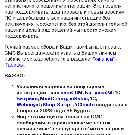
непопулярного решения/интеграции. Это позволит
нам поддерживать, адаптировать к новым версиям
ПО и дорабатывать все наши интеграции без
исключения. К сожалению, без этой дополнительной
наценки целый ряд решений мы просто сможем
поддерживать.
Точный размер сбора и Ваши тарифы на отправку
СМС Вы всегда можете узнать в Вашем личном
кабинете sms.targetsms.ru в разделе
'Финансы' -
'Тарифы'
.
ВАЖНО:
Указанная наценка на популярные
интеграции типа
amoCRM
,
Битрикс24
,
1С-
Битрикс
,
МойСклад
,
inSales
,
1С
,
Webasyst/Shop-Script
,
YClients
вводиться с
1 апреля 2023 года НЕ будет.
Наценка вводится только на СМС-
сообщения, отправленные через так
называемые 'непопулярные' интеграции и
личный кабинет. Если, предположим,