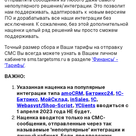
непопулярного решения/интеграции. Это позволит
нам поддерживать, адаптировать к новым версиям
ПО и дорабатывать все наши интеграции без
исключения. К сожалению, без этой дополнительной
наценки целый ряд решений мы просто сможем
поддерживать.
Точный размер сбора и Ваши тарифы на отправку
СМС Вы всегда можете узнать в Вашем личном
кабинете sms.targetsms.ru в разделе
'Финансы' -
'Тарифы'
.
ВАЖНО:
Указанная наценка на популярные
интеграции типа
amoCRM
,
Битрикс24
,
1С-
Битрикс
,
МойСклад
,
inSales
,
1С
,
Webasyst/Shop-Script
,
YClients
вводиться с
1 апреля 2023 года НЕ будет.
Наценка вводится только на СМС-
сообщения, отправленные через так
называемые 'непопулярные' интеграции и
личный кабинет. Если, предположим,