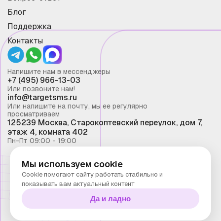
Блог
Поддержка
Контакты
Напишите нам в мессенджеры
+7 (495) 966-13-03
Или позвоните нам!
info@targetsms.ru
Или напишите на почту, мы ее регулярно
просматриваем
125239 Москва, Старокоптевский переулок, дом 7,
этаж 4, комната 402
Пн-Пт 09:00 - 19:00
Мы используем cookie
Смс рассылка 2026 ©
Cookie помогают сайту работать стабильно и
Запрещено копирование материалов сайта без
показывать вам актуальный контент
письменного разрешения ООО "Таргет Телеком"
Да и ладно
Политика конфиденциальности
Технологии Stranke