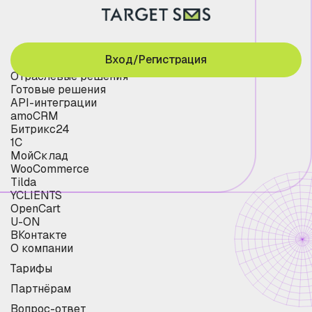
Вход/Регистрация
Отраслевые решения
Готовые решения
API-интеграции
amoCRM
Битрикс24
1С
МойСклад
WooCommerce
Tilda
YCLIENTS
OpenCart
U-ON
ВКонтакте
О компании
Тарифы
Партнёрам
Вопрос-ответ