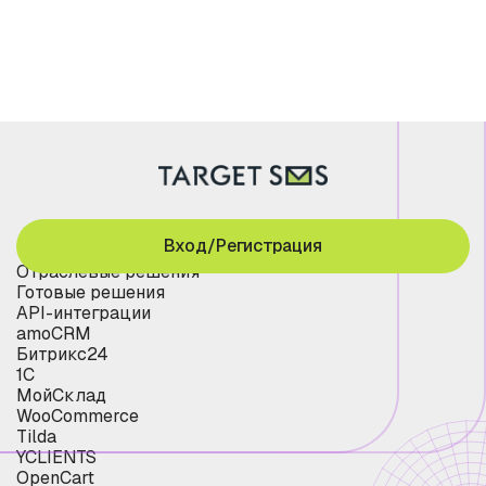
Вход/Регистрация
Отраслевые решения
Готовые решения
API-интеграции
amoCRM
Битрикс24
1С
МойСклад
WooCommerce
Tilda
YCLIENTS
OpenCart