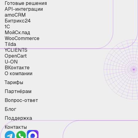
Готовые решения
API-интеграции
amoCRM
Битрикс24
1С
МойСклад
WooCommerce
Tilda
YCLIENTS
OpenCart
U-ON
ВКонтакте
О компании
Тарифы
Партнёрам
Вопрос-ответ
Блог
Поддержка
Контакты