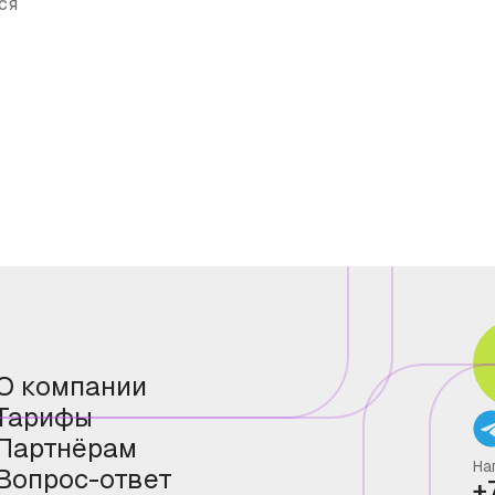
ся
О компании
Тарифы
Партнёрам
На
Вопрос-ответ
+