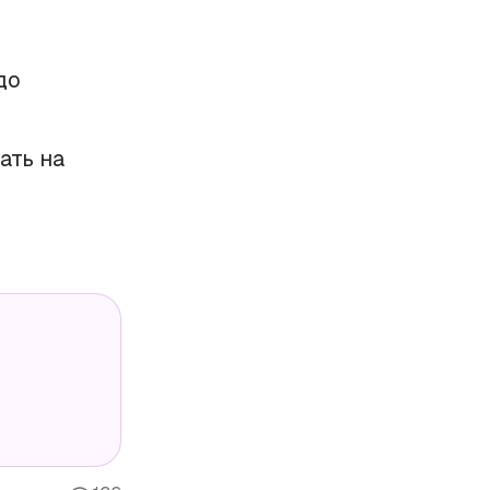
до
ать на