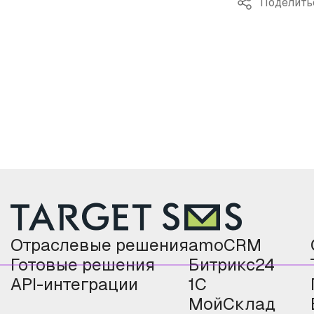
Поделить
Отраслевые решения
amoCRM
Готовые решения
Битрикс24
API-интеграции
1С
МойСклад