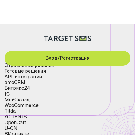
Вход/Регистрация
Отраслевые решения
Готовые решения
API-интеграции
amoCRM
Битрикс24
1С
МойСклад
WooCommerce
Tilda
YCLIENTS
OpenCart
U-ON
ВКонтакте