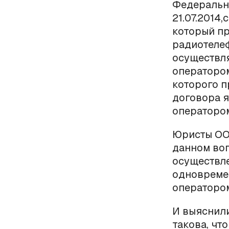
Федерально
21.07.2014,
который пр
радиотелеф
осуществля
операторо
которого п
договора я
оператором
Юристы ОО
данном воп
осуществл
одновремен
оператором
И выяснили
такова, чт