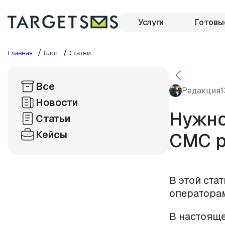
Услуги
Готовы
/
/
Главная
Блог
Статьи
Все
Редакция
1
Новости
Нужно
Статьи
Кейсы
СМС р
В этой ста
операторам
В настояще