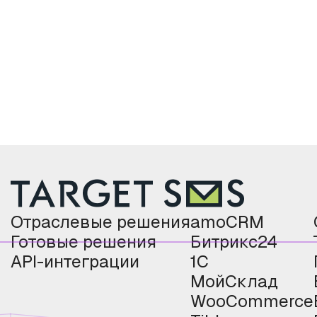
Отраслевые решения
amoCRM
Готовые решения
Битрикс24
API-интеграции
1С
МойСклад
WooCommerce