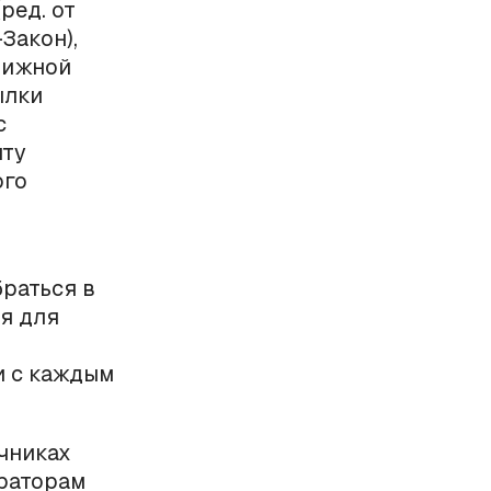
ред. от
-Закон),
движной
ылки
с
нту
ого
раться в
ия для
и с каждым
чниках
ераторам