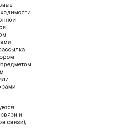
овые
обходимости
онной
ся
ом
рами
 рассылка
тором
 предметом
ом
или
орами
уется
связи и
в связи),