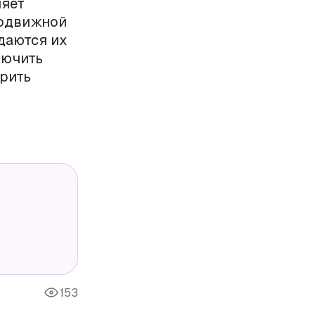
ляет
подвижной
даются их
лючить
орить
153