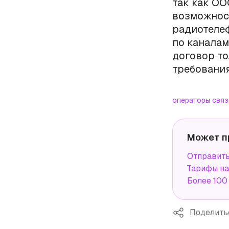
так как ОО
возможнос
радиотелеф
по каналам
договор то
требования
операторы связ
Может п
Отправит
Тарифы н
Более 100
Поделить