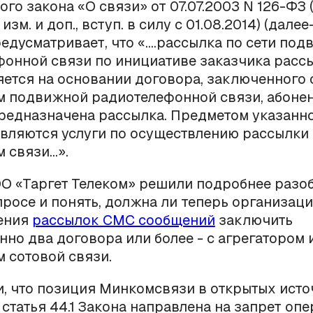
го закона «О связи» от 07.07.2003 N 126-ФЗ (
с изм. и доп., вступ. в силу с 01.08.2014) (далее
едусматривает, что «….рассылка по сети по
онной связи по инициативе заказчика расс
ется на основании договора, заключенного 
м подвижной радиотелефонной связи, абоне
редназначена рассылка. Предметом указанн
вляются услуги по осуществлению рассылки
 связи…».
О «Таргет Телеком» решили подробнее разоб
росе и понять, должна ли теперь организац
ения
рассылок СМС сообщений
заключить
но два договора или более - с агрегатором 
 сотовой связи.
, что позиция Минкомсвязи в открытых исто
о статья 44.1 Закона направлена на запрет оп