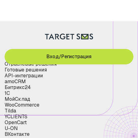
Вход/Регистрация
Отраслевые решения
Готовые решения
API-интеграции
amoCRM
Битрикс24
1С
МойСклад
WooCommerce
Tilda
YCLIENTS
OpenCart
U-ON
ВКонтакте