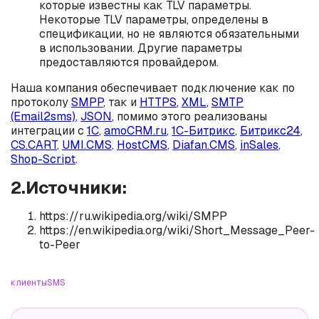
которые известны как TLV параметры.
Некоторые TLV параметры, определены в
спецификации, но не являются обязательными
в использовании. Другие параметры
предоставляются провайдером.
Наша компания обеспечивает подключение как по
протоколу
SMPP
, так и
HTTPS
,
XML
,
SMTP
(Email2sms)
,
JSON
, помимо этого реализованы
интеграции с
1С
,
amoCRM.ru
,
1С-Битрикс
,
Битрикс24
,
CS.CART
,
UMI.CMS
,
HostCMS
,
Diafan.CMS
,
inSales
,
Shop-Script
.
2.Источники:
https://ru.wikipedia.org/wiki/SMPP
https://en.wikipedia.org/wiki/Short_Message_Peer-
to-Peer
клиенты
SMS