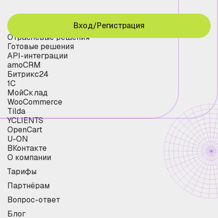
Вход/Регистрация
Отраслевые решения
Готовые решения
API-интеграции
amoCRM
Битрикс24
1С
МойСклад
WooCommerce
Tilda
YCLIENTS
OpenCart
U-ON
ВКонтакте
О компании
Тарифы
Партнёрам
Вопрос-ответ
Блог