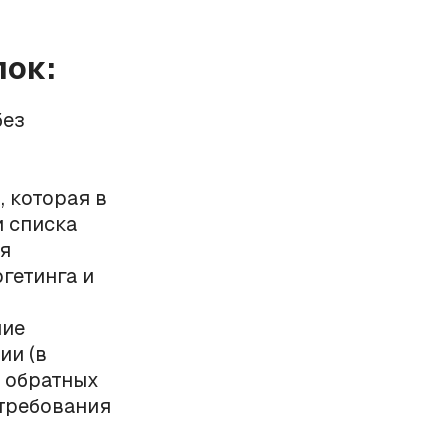
лок:
без
.
, которая в
и списка
ия
гетинга и
ние
ии (в
е обратных
 требования