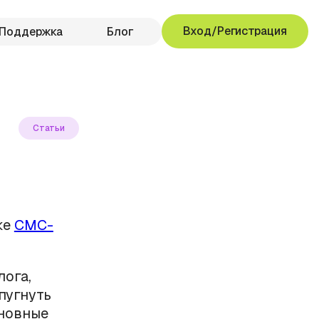
Вход/Регистрация
Поддержка
Блог
Статьи
ке
СМС-
ога,
пугнуть
сновные