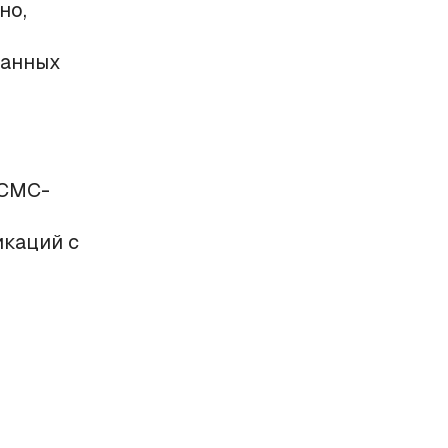
но,
ванных
 СМС-
икаций с