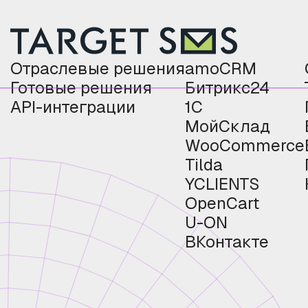
Отраслевые решения
amoCRM
Готовые решения
Битрикс24
API-интеграции
1С
МойСклад
WooCommerce
Tilda
YCLIENTS
OpenCart
U-ON
ВКонтакте