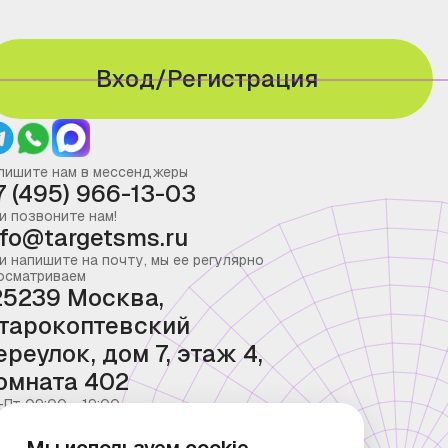
Вход/Регистрация
пишите нам в мессенджеры
7 (495) 966-13-03
и позвоните нам!
nfo@targetsms.ru
и напишите на почту, мы ее регулярно
осматриваем
25239 Москва,
тарокоптевский
ереулок, дом 7, этаж 4,
омната 402
-Пт 09:00 - 19:00