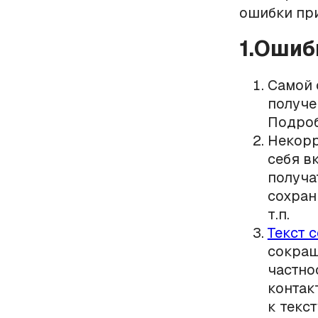
ошибки пр
1.Ошиб
Самой 
получе
Подроб
Некорр
себя в
получа
сохран
т.п.
Текст 
сокращ
частно
контак
к текс