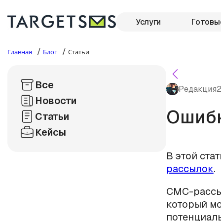
Услуги
Готовы
/
/
Главная
Блог
Статьи
Все
Редакция
2
Новости
Ошиб
Статьи
Кейсы
В этой ста
рассылок
.
СМС-рассыл
который мо
потенциал