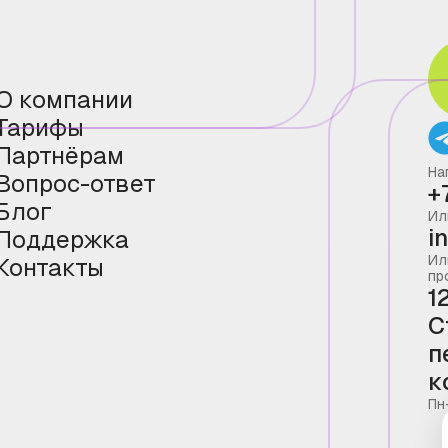
О компании
Тарифы
Партнёрам
На
Вопрос-ответ
+
Блог
Ил
i
Поддержка
Ил
Контакты
пр
1
С
п
к
Пн