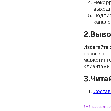
Некорр
выходн
Подпис
канало
2.Выв
Избегайте
рассылок, 
маркетинг
клиентами.
3.Чита
Состав
SMS-рассылки
с