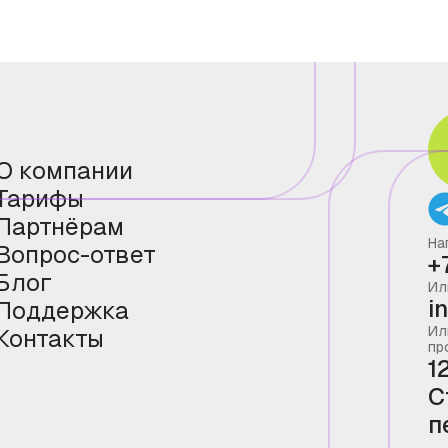
О компании
Тарифы
Партнёрам
На
Вопрос-ответ
+
Блог
Ил
i
Поддержка
Ил
Контакты
пр
1
С
п