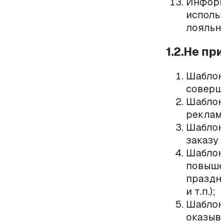
Информ
исполь
лояльн
1.2.Не п
Шаблон
соверш
Шаблон
реклам
Шаблон
заказу 
Шаблон
повыше
праздн
и т.п.);
Шаблон
оказыв