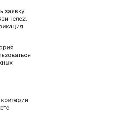
ь заявку
зи Теле2.
фикация
гория
льзоваться
жных
 критерии
ете