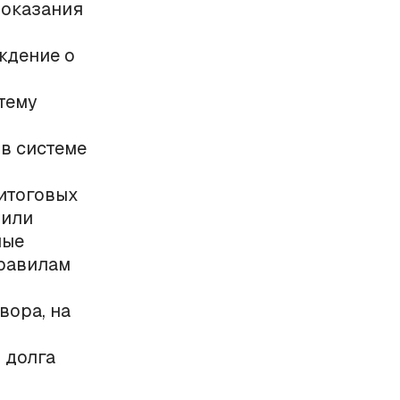
 оказания
ждение о
тему
в системе
итоговых
 или
ные
правилам
вора, на
 долга