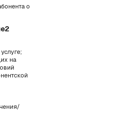
бонента о
ле2
услуге;
их на
ловий
онентской
ачения/