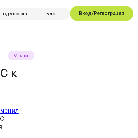
Вход/Регистрация
Поддержка
Блог
Статьи
С к
зменил
С-
я