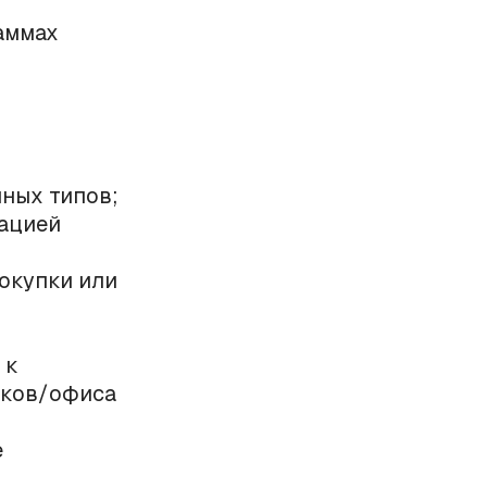
аммах
ных типов;
ацией
окупки или
 к
иков/офиса
е