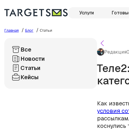
Услуги
Готовы
/
/
Главная
Блог
Статьи
Все
Редакция
0
Новости
Теле2
Статьи
Кейсы
катег
Как извест
условия со
рассылкам.
коснулись