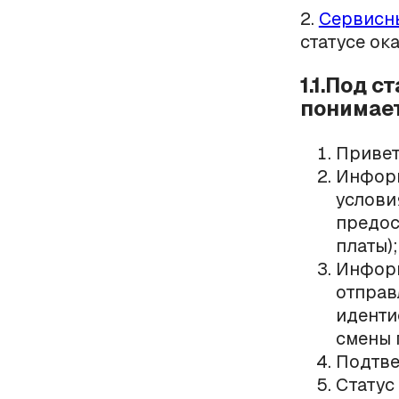
2.
Сервисн
статусе ок
1.1.Под 
понимает
Привет
Информ
услови
предос
платы);
Информ
отправ
иденти
смены 
Подтве
Статус