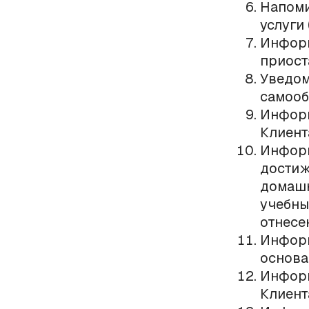
Напоми
услуги
Информ
приост
Уведом
самооб
Информ
Клиент
Информ
достиж
домашн
учебны
отнесе
Информ
основа
Информ
Клиент