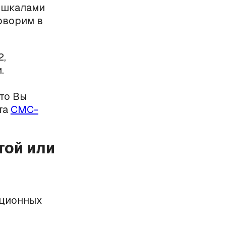
и шкалами
оворим в
2,
.
то Вы
та
СМС-
той или
кционных