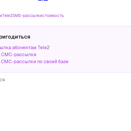
и
Tele2
SMS-рассылки
стоимость
ригодиться
лка абонентам Tele2
а СМС-рассылки
СМС-рассылки по своей базе
ся