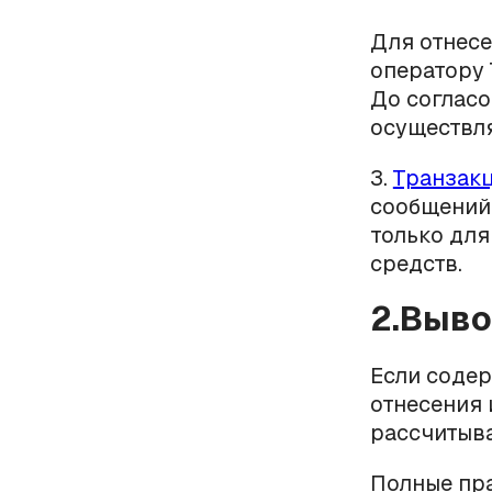
Для отнесе
оператору 
До соглас
осуществл
3.
Транзак
сообщений,
только дл
средств.
2.Выв
Если соде
отнесения 
рассчитыва
Полные пра