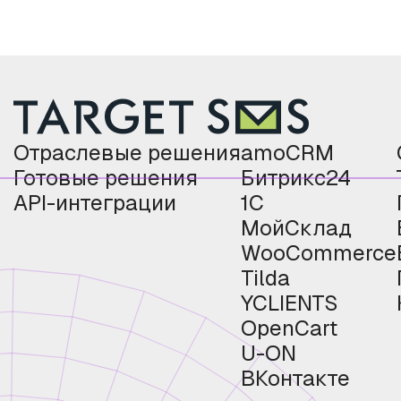
Отраслевые решения
amoCRM
Готовые решения
Битрикс24
API-интеграции
1С
МойСклад
WooCommerce
Tilda
YCLIENTS
OpenCart
U-ON
ВКонтакте