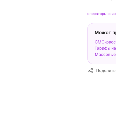
операторы связ
Может п
СМС-рассы
Тарифы н
Массовые 
Поделить