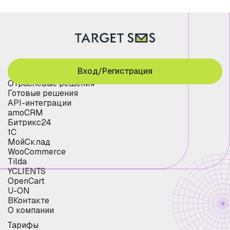
Вход/Регистрация
Отраслевые решения
Готовые решения
API-интеграции
amoCRM
Битрикс24
1С
МойСклад
WooCommerce
Tilda
YCLIENTS
OpenCart
U-ON
ВКонтакте
О компании
Тарифы