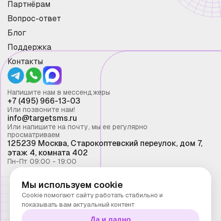
Партнёрам
Вопрос-ответ
Блог
Поддержка
Контакты
Напишите нам в мессенджеры
+7 (495) 966-13-03
Или позвоните нам!
info@targetsms.ru
Или напишите на почту, мы ее регулярно
просматриваем
125239 Москва, Старокоптевский переулок, дом 7,
этаж 4, комната 402
Пн-Пт 09:00 - 19:00
Мы используем cookie
Смс рассылка 2026 ©
Cookie помогают сайту работать стабильно и
Запрещено копирование материалов сайта без
показывать вам актуальный контент
письменного разрешения ООО "Таргет Телеком"
Да и ладно
Политика конфиденциальности