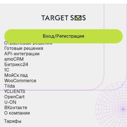
Вход/Регистрация
Отраслевые решения
Готовые решения
API-интеграции
amoCRM
Битрикс24
1С
МойСклад
WooCommerce
Tilda
YCLIENTS
OpenCart
U-ON
ВКонтакте
О компании
Тарифы