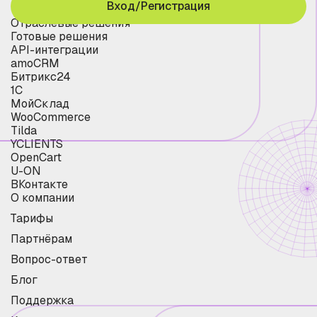
Вход/Регистрация
Отраслевые решения
Готовые решения
API-интеграции
amoCRM
Битрикс24
1С
МойСклад
WooCommerce
Tilda
YCLIENTS
OpenCart
U-ON
ВКонтакте
О компании
Тарифы
Партнёрам
Вопрос-ответ
Блог
Поддержка