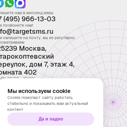
пишите нам в мессенджеры
7 (495) 966-13-03
и позвоните нам!
nfo@targetsms.ru
и напишите на почту, мы ее регулярно
осматриваем
25239 Москва,
тарокоптевский
ереулок, дом 7, этаж 4,
омната 402
-Пт 09:00 - 19:00
Мы используем cookie
Cookie помогают сайту работать
стабильно и показывать вам актуальный
контент
Да и ладно