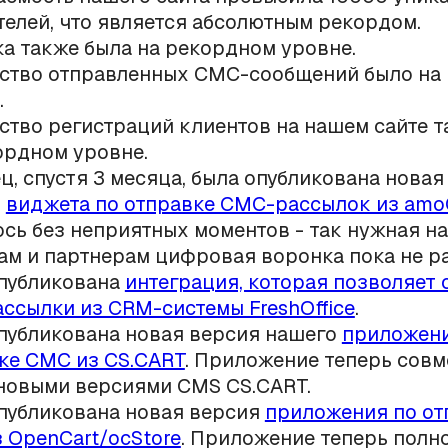
телей, что является абсолютным рекордом.
а также была на рекордном уровне.
ство отправленных СМС-сообщений было на
.
ство регистраций клиентов на нашем сайте 
ордном уровне.
ц, спустя 3 месяца, была опубликована новая
о
виджета по отправке СМС-рассылок из am
сь без неприятных моментов - так нужная н
ам и партнерам цифровая воронка пока не ра
публикована
интеграция, которая позволяет 
ссылки из CRM-системы FreshOffice
.
публикована новая версия нашего
приложени
ке СМС из CS.CART
. Приложение теперь совм
новыми версиями CMS CS.CART.
публикована новая версия
приложения по от
 OpenCart/ocStore
. Приложение теперь полн