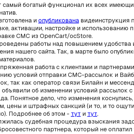
т самый богатый функционал их всех имеющи
натив.
зготовлена и
опубликована
видеинструкция 
вке, активации, настройке и использованию
равке СМС из OpenCart/ocStore.
роведены работы над повышением удобства 
ения нашего сайта. Так, в марте было опублик
материалов.
пряженная работа с клиентами и партнерами
нию условий отправки СМС-рассылок и Вайб
ок, так как оператор связи Билайн и мессен
 объявили об изменении условий рассылок с 
ода. Понятное дело, что изменения коснулись
м, цены и штрафных санкций (и то, и то ощут
о). Подробнее об этом -
тут
и
тут
.
жилась судебная процедура взыскания зад
бросовестного партнера, который не оплатил 