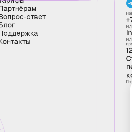
Тарифы
Партнёрам
На
Вопрос-ответ
+
Блог
Ил
i
Поддержка
Ил
Контакты
пр
1
С
п
к
Пн