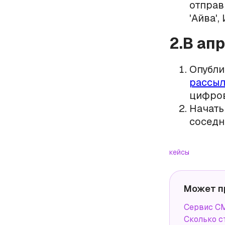
отправ
'Айва',
2.В ап
Опубли
рассы
цифров
Начать
соседн
кейсы
Может п
Сервис СМ
Сколько с