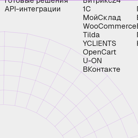
Готовые решения
Битрикс24
API-интеграции
1С
МойСклад
WooCommerce
Tilda
YCLIENTS
OpenCart
U-ON
ВКонтакте