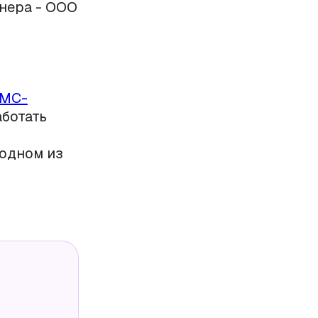
тнера - ООО
МС-
аботать
 одном из