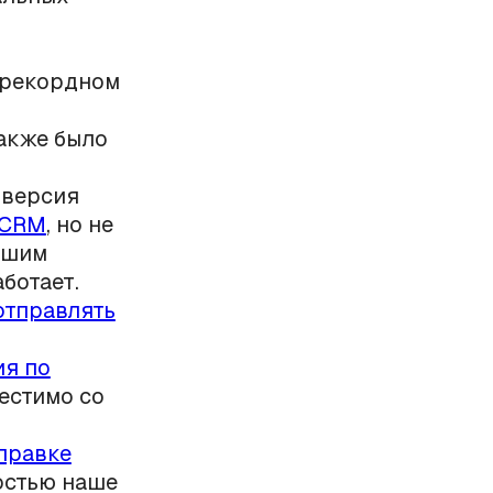
 рекордном
также было
 версия
oCRM
, но не
ашим
ботает.
отправлять
я по
естимо со
правке
остью наше