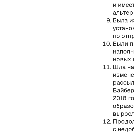
и имее
альтер
Была и
устано
по отп
Были п
наполн
новых 
Шла на
измене
рассыл
Вайбер
2018 г
образо
выросл
Продол
с недо