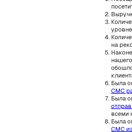
посети
Выручк
Количе
уровне
Количе
на рек
Наконе
нашег
обошло
клиент
Была о
СМС ра
Была о
отправ
всеми 
Была о
СМС из