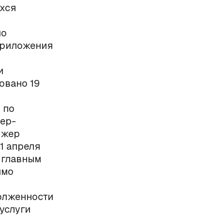
хся
по
 приложения
и
овано 19
 по
ер-
джер
1 апреля
, главным
имо
олженности
услуги