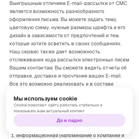
Выигрышным отличием E-mail-рассылки от СМС
является возможность разнообразного
оформления письма. Вы можете задать тему,
цветовую схему, нужные размеры шрифта и его
дизайн в зависимости от предпочтений и тем,
которые хотите осветить в своих сообщениях.
Наш сервис также дает возможность
отслеживания хода рассылки электронных писем
Вашим контактам. Вы сможете видеть отчеты об
отправке, доставке и прочтении ваших E-mail.
Все это возможно реализовать и в составе
интеграции с известными CMS- и
CRM-
Мы используем cookie
системами
.
Cookie помогают сайту работать стабильно и
показывать вам актуальный контент
Как правило, используются 3 вида рассылок
Да и ладно
электронных писем:
информационная (напоминание о компании и