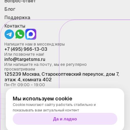
Вопрос-ответ
Блог
Поддержка
Контакты
Напишите нам в мессенджеры
+7 (495) 966-13-03
Или позвоните нам!
info@targetsms.ru
Или напишите на почту, мы ее регулярно
просматриваем
125239 Москва, Старокоптевский переулок, дом 7,
этаж 4, комната 402
Пн-Пт 09:00 - 19:00
Мы используем cookie
Смс рассылка 2026 ©
Cookie помогают сайту работать стабильно и
Запрещено копирование материалов сайта без
показывать вам актуальный контент
письменного разрешения ООО "Таргет Телеком"
Да и ладно
Политика конфиденциальности
Технологии Stranke