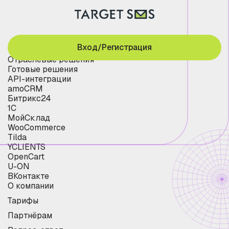
Вход/Регистрация
Отраслевые решения
Готовые решения
API-интеграции
amoCRM
Битрикс24
1С
МойСклад
WooCommerce
Tilda
YCLIENTS
OpenCart
U-ON
ВКонтакте
О компании
Тарифы
Партнёрам