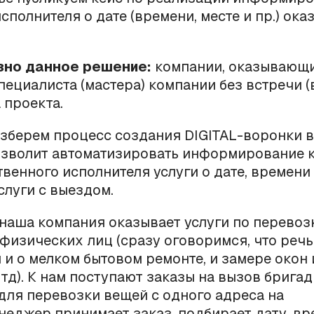
исполнителя о дате (времени, месте и пр.) ока
зно данное решение:
компании, оказывающи
пециалиста (мастера) компании без встречи (
 проекта.
зберем процесс создания DIGITAL-воронки 
озволит автоматизировать информирование к
венного исполнителя услуги о дате, времени 
слуги с выездом.
наша компания оказывает услуги по перевозк
физических лиц (сразу оговоримся, что речь
 и о мелком бытовом ремонте, и замере окон
 тд). К нам поступают заказы на вызов брига
для перевозки вещей с одного адреса на
неджер принимает заказ, подбирает дату, вр