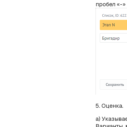
пробел «-»
5. Оценка.
а) Указыва
Варианты, м