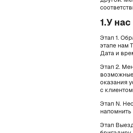
соответств
1.У на
Этап 1. Об
этапе нам 
Дата и вре
Этап 2. Ме
возможные 
оказания у
с клиентом
Этап N. Не
напомнить 
Этап Выезд
бригадиру