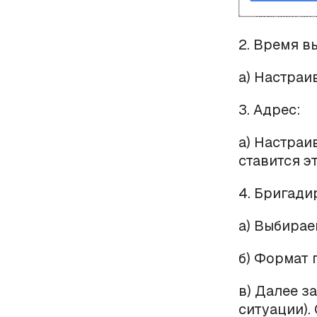
2. Время в
а) Настраи
3. Адрес:
а) Настраи
ставится эт
4. Бригади
а) Выбирае
б) Формат п
в) Далее з
ситуации).