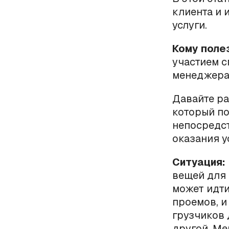
клиента и 
услуги.
Кому поле
участием с
менеджера
Давайте ра
который п
непосредст
оказания у
Ситуация:
вещей для 
может идти
проемов, и
грузчиков 
другой. Ме