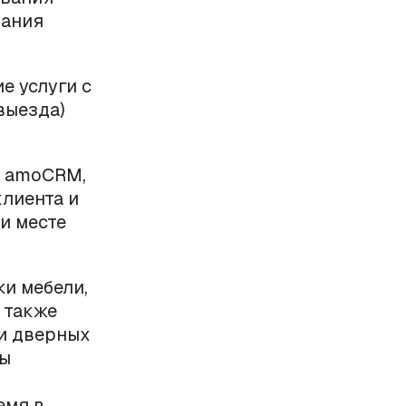
зания
е услуги с
выезда)
в amoCRM,
лиента и
и месте
и мебели,
 также
 и дверных
ды
емя в