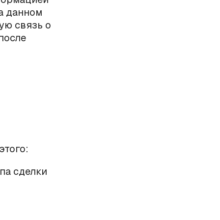
на данном
ую связь о
 после
этого:
па сделки