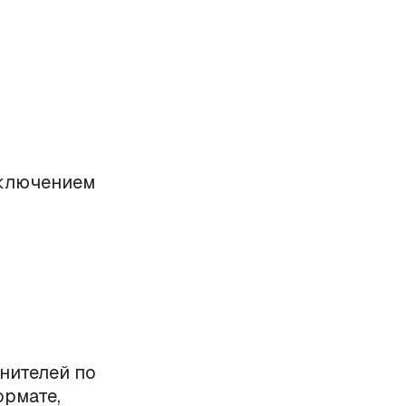
сключением
лнителей по
ормате,