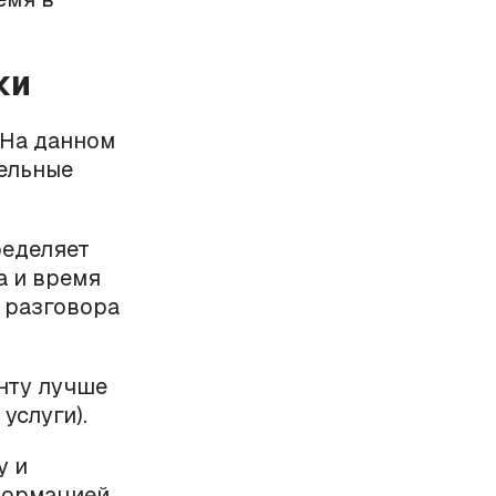
ки
. На данном
тельные
ределяет
а и время
 разговора
енту лучше
услуги).
у и
формацией