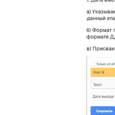
а) Указыва
данный эта
б) Формат 
формате ДД
в) Присваи