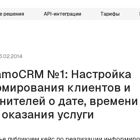
е решения
API-интеграции
Тарифы
6.02.2014
amoCRM №1: Настройка
мирования клиентов и
нителей о дате, времени
 оказания услуги
тье публикуем кейс по реализации информир