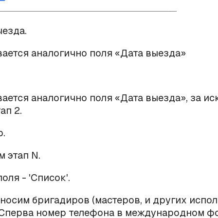
ыезда.
вается аналогично поля «Дата выезда»
вается аналогично поля «Дата выезда», за и
ап 2.
р.
м этап N.
оля - 'Список'.
аносим бригадиров (мастеров, и других испо
 Сперва номер телефона в международном ф