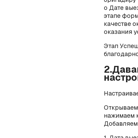
о Дате вые
этапе форм
качестве о
оказания у
Этап Успе
благодарно
2.Дава
настро
Настраивае
Открываем 
нажимаем к
Добавляем
1. Дата вые