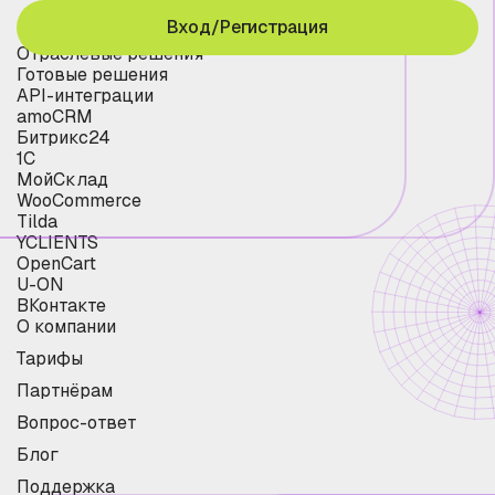
Вход/Регистрация
Отраслевые решения
Готовые решения
API-интеграции
amoCRM
Битрикс24
1С
МойСклад
WooCommerce
Tilda
YCLIENTS
OpenCart
U-ON
ВКонтакте
О компании
Тарифы
Партнёрам
Вопрос-ответ
Блог
Поддержка