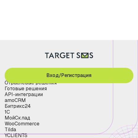
Вход/Регистрация
Отраслевые решения
Готовые решения
API-интеграции
amoCRM
Битрикс24
1С
МойСклад
WooCommerce
Tilda
YCLIENTS