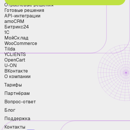
Отраслевые решения
Готовые решения
API-интеграции
amoCRM
Битрикс24
1С
МойСклад
WooCommerce
Tilda
YCLIENTS
OpenCart
U-ON
ВКонтакте
О компании
Тарифы
Партнёрам
Вопрос-ответ
Блог
Поддержка
Контакты