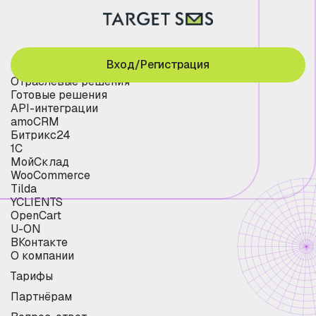
Вход/Регистрация
Отраслевые решения
Готовые решения
API-интеграции
amoCRM
Битрикс24
1С
МойСклад
WooCommerce
Tilda
YCLIENTS
OpenCart
U-ON
ВКонтакте
О компании
Тарифы
Партнёрам