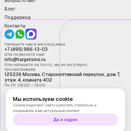
Вопрос-ответ
Блог
Поддержка
Контакты
Напишите нам в мессенджеры
+7 (495) 966-13-03
Или позвоните нам!
info@targetsms.ru
Или напишите на почту, мы ее регулярно
просматриваем
125239 Москва, Старокоптевский переулок, дом 7,
этаж 4, комната 402
Пн-Пт 09:00 - 19:00
Мы используем cookie
Смс рассылка 2026 ©
Cookie помогают сайту работать стабильно и
Запрещено копирование материалов сайта без
показывать вам актуальный контент
письменного разрешения ООО "Таргет Телеком"
Да и ладно
Политика конфиденциальности
Технологии Stranke