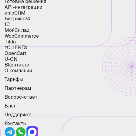
Готовые решения
API-интеграции
amoCRM
Битрикс24
1С
МойСклад
WooCommerce
Tilda
YCLIENTS
OpenCart
U-ON
ВКонтакте
О компании
Тарифы
Партнёрам
Вопрос-ответ
Блог
Поддержка
Контакты