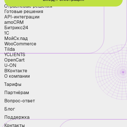
Отраслевые решения
Готовые решения
API-интеграции
amoCRM
Битрикс24
1С
МойСклад
WooCommerce
Tilda
YCLIENTS
OpenCart
U-ON
ВКонтакте
О компании
Тарифы
Партнёрам
Вопрос-ответ
Блог
Поддержка
Контакты