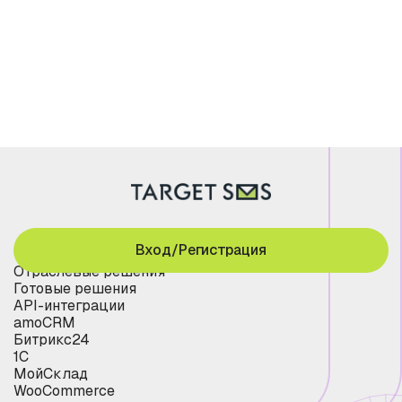
Вход/Регистрация
Отраслевые решения
Готовые решения
API-интеграции
amoCRM
Битрикс24
1С
МойСклад
WooCommerce