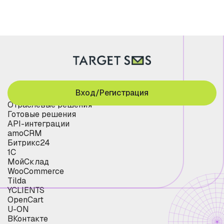
Вход/Регистрация
Отраслевые решения
Готовые решения
API-интеграции
amoCRM
Битрикс24
1С
МойСклад
WooCommerce
Tilda
YCLIENTS
OpenCart
U-ON
ВКонтакте