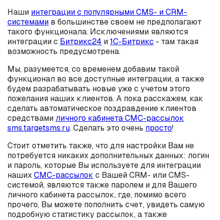
Наши
интеграции с популярными CMS- и CRM-
системами
в большинстве своем не предполагают
такого функционала. Исключениями являются
интеграции с
Битрикс24
и
1С-Битрикс
- там такая
возможность предусмотрена.
Мы, разумеется, со временем добавим такой
функционал во все доступные интеграции, а также
будем разрабатывать новые уже с учетом этого
пожелания наших клиентов. А пока расскажем, как
сделать автоматическое поздравдение клиентов
средствами
личного кабинета СМС-рассылок
sms.targetsms.ru
. Сделать это очень
просто
!
Стоит отметить также, что для настройки Вам не
потребуется никаких дополнительных данных: логин
и пароль, которые Вы используете для интеграции
наших
СМС-рассылок
с Вашей CRM- или CMS-
системой, являются также паролем и для Вашего
личного кабинета рассылок, где, помимо всего
прочего, Вы можете пополнить счет, увидеть самую
подробную статистику рассылок, а также