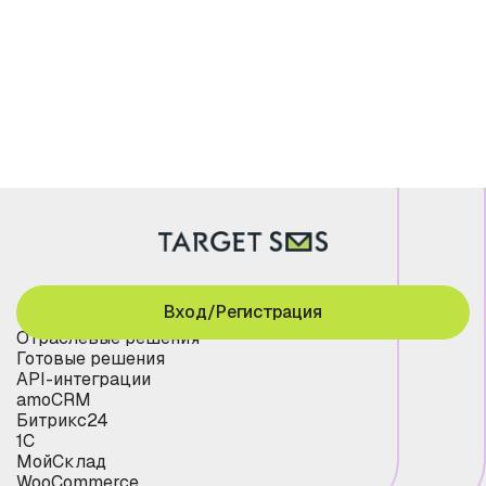
Вход/Регистрация
Отраслевые решения
Готовые решения
API-интеграции
amoCRM
Битрикс24
1С
МойСклад
WooCommerce