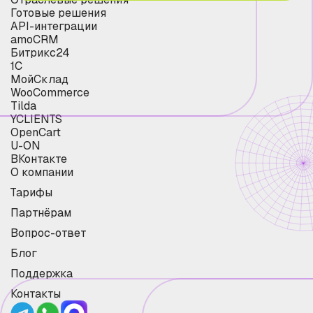
Готовые решения
API-интеграции
amoCRM
Битрикс24
1С
МойСклад
WooCommerce
Tilda
YCLIENTS
OpenCart
U-ON
ВКонтакте
О компании
Тарифы
Партнёрам
Вопрос-ответ
Блог
Поддержка
Контакты