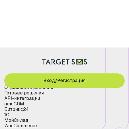
Вход/Регистрация
Отраслевые решения
Готовые решения
API-интеграции
amoCRM
Битрикс24
1С
МойСклад
WooCommerce