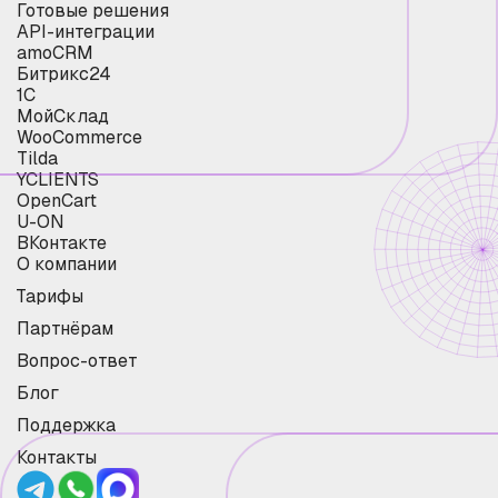
Готовые решения
API-интеграции
amoCRM
Битрикс24
1С
МойСклад
WooCommerce
Tilda
YCLIENTS
OpenCart
U-ON
ВКонтакте
О компании
Тарифы
Партнёрам
Вопрос-ответ
Блог
Поддержка
Контакты