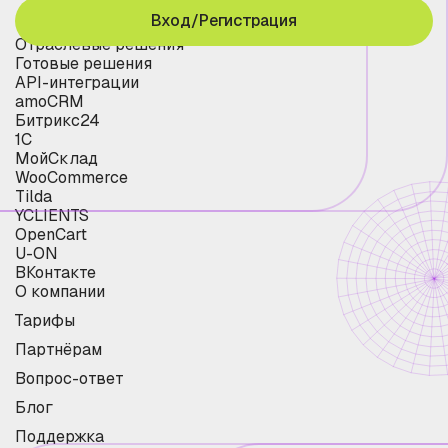
Вход/Регистрация
Отраслевые решения
Готовые решения
API-интеграции
amoCRM
Битрикс24
1С
МойСклад
WooCommerce
Tilda
YCLIENTS
OpenCart
U-ON
ВКонтакте
О компании
Тарифы
Партнёрам
Вопрос-ответ
Блог
Поддержка